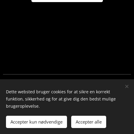
Cookies
Dette websted bruger cookies for at sikre en korrekt
Sprog
funktion, sikkerhed og for at give dig den bedst mulige
Dansk
English
brugeroplevelse.
Valuta
Accepter kun nødvendige
Accepter alle
DKK kr
EUR €
SEK kr